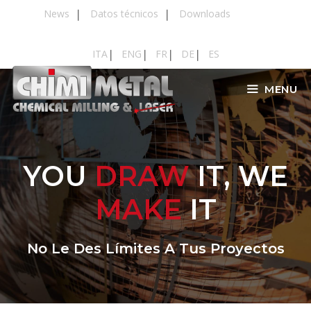
Saltar
News
Datos técnicos
Downloads
al
contenido
ITA
ENG
FR
DE
ES
MENU
YOU
DRAW
IT, WE
MAKE
IT
No Le Des Límites A Tus Proyectos