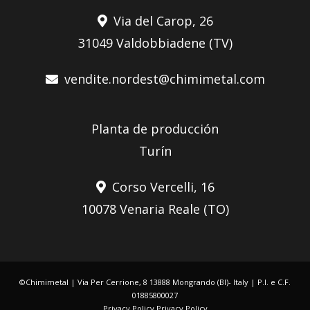
Via del Carop, 26
31049 Valdobbiadene (TV)
vendite.nordest@chimimetal.com
Planta de producción
Turín
Corso Vercelli, 16
10078 Venaria Reale (TO)
©Chimimetal | Via Per Cerrione, 8 13888 Mongrando (BI)- Italy | P.I. e C.F.
01885800027
Privacy Policy
Privacy Policy