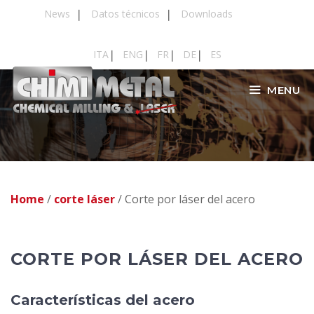
Saltar
News
Datos técnicos
Downloads
al
contenido
ITA
ENG
FR
DE
ES
MENU
Home
/
corte láser
/
Corte por láser del acero
CORTE POR LÁSER DEL ACERO
Características del acero