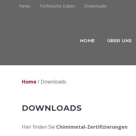
Zum
News
Technische Daten
Downloads
Inhalt
springen
HOME
ÜBER UNS
Home
/
Downloads
DOWNLOADS
Hier finden Sie
Chimimetal-Zertifizierungen