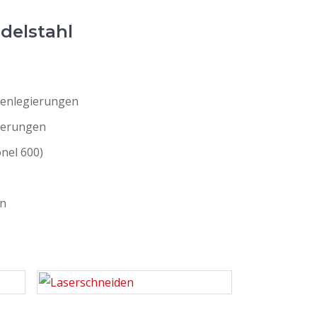
delstahl
isenlegierungen
ierungen
nel 600)
en