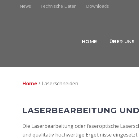
Zum
News
Technische Daten
Downloads
Inhalt
springen
HOME
ÜBER UNS
Home
/
Laserschneiden
LASERBEARBEITUNG UND
Die Laserbearbeitung oder faseroptische Lasersc
und qualitativ hochwertige Ergebnisse eingesetzt 