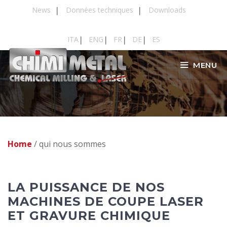
Aller
News
Données techniques
Downloads
au
contenu
ITA
ENG
FR
DE
ES
MENU
Home
/
qui nous sommes
LA PUISSANCE DE NOS
MACHINES DE COUPE LASER
ET GRAVURE CHIMIQUE