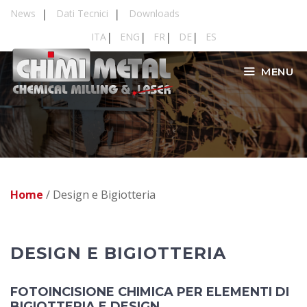
Vai
News
Dati Tecnici
Downloads
al
ITA
ENG
FR
DE
ES
contenuto
MENU
Home
/
Design e Bigiotteria
DESIGN E BIGIOTTERIA
FOTOINCISIONE CHIMICA PER ELEMENTI DI
BIGIOTTERIA E DESIGN