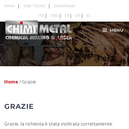
Vai
News
Dati Tecnici
Downloads
al
ITA
ENG
FR
DE
ES
contenuto
MENU
Home
/
Grazie
GRAZIE
Grazie, la richiesta è stata inoltrata correttamente.